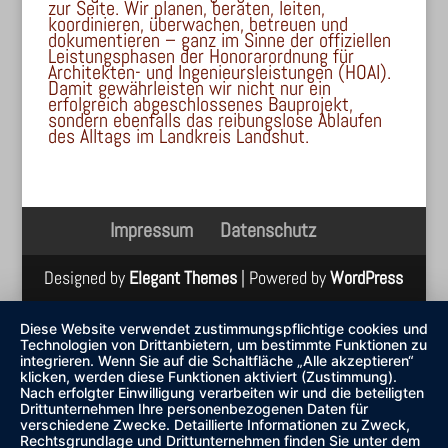
zur Seite. Wir planen, beraten, leiten,
koordinieren, überwachen, betreuen und
dokumentieren – ganz im Sinne der offiziellen
Leistungsphasen der Honorarordnung für
Architekten- und Ingenieursleistungen (HOAI).
Damit gewährleisten wir nicht nur ein
erfolgreich abgeschlossenes Bauprojekt,
sondern ebenfalls das reibungslose Ablaufen
des Alltags im Landkreis Landshut.
Impressum
Datenschutz
Designed by
Elegant Themes
| Powered by
WordPress
Diese Website verwendet zustimmungspflichtige cookies und
Technologien von Drittanbietern, um bestimmte Funktionen zu
integrieren. Wenn Sie auf die Schaltfläche „Alle akzeptieren“
klicken, werden diese Funktionen aktiviert (Zustimmung).
Nach erfolgter Einwilligung verarbeiten wir und die beteiligten
Drittunternehmen Ihre personenbezogenen Daten für
verschiedene Zwecke. Detaillierte Informationen zu Zweck,
Rechtsgrundlage und Drittunternehmen finden Sie unter dem